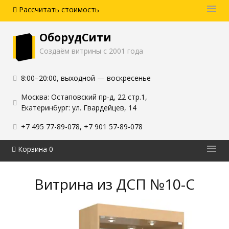
Рассчитать стоимость
Акции и скидки
ОборудСити
Оплата и доставка
Создаём витрины с 2001 года
Блог
8:00–20:00
,
выходной — воскресенье
Контакты
Москва: Остаповский пр-д, 22 стр.1
,
Екатеринбург: ул. Гвардейцев, 14
+7 495 77-89-078
,
+7 901 57-89-078
Корзина 0
Каталог витрин
Витрина из ДСП №10-C
Услуги
О производстве
Выполненные работы