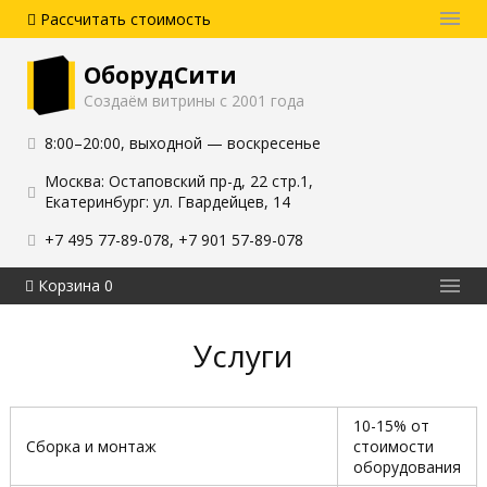
Рассчитать стоимость
Акции и скидки
ОборудСити
Оплата и доставка
Создаём витрины с 2001 года
Блог
8:00–20:00
,
выходной — воскресенье
Контакты
Москва: Остаповский пр-д, 22 стр.1
,
Екатеринбург: ул. Гвардейцев, 14
+7 495 77-89-078
,
+7 901 57-89-078
Корзина 0
Каталог витрин
Услуги
Услуги
О производстве
10-15% от
Выполненные работы
Сборка и монтаж
стоимости
оборудования
Наши проекты