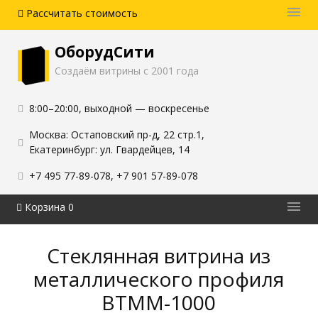
Рассчитать стоимость
Акции и скидки
ОборудСити
Оплата и доставка
Создаём витрины с 2001 года
Блог
8:00–20:00
,
выходной — воскресенье
Контакты
Москва: Остаповский пр-д, 22 стр.1
,
Екатеринбург: ул. Гвардейцев, 14
+7 495 77-89-078
,
+7 901 57-89-078
Корзина 0
Каталог витрин
Стеклянная витрина из
Услуги
металлического профиля
О производстве
ВТММ-1000
Выполненные работы